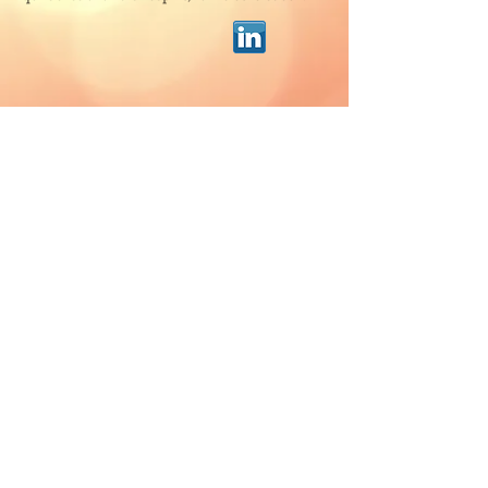
Au Pied des Monts
une maison de disques à la campagne
CONTACT
aupieddesmonts@hotmail.com
Suivez-nous !