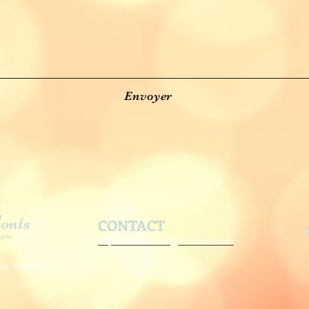
Envoyer
onts
CONTACT
agne
aupieddesmonts@hotmail.com
avec
Wix.com