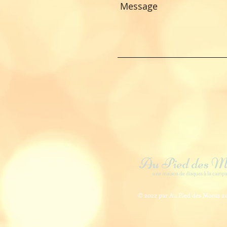
Au Pied des M
une maison de disques à la camp
© 2022 par Au Pied des Monts 