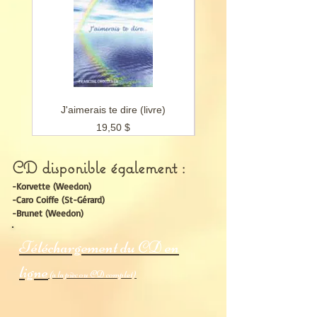
J'aimerais te dire (livre)
J'aimerais te dire en ch
Prix
19,50 $
CD disponible également :
-Korvette (Weedon)
-Caro Coiffe (St-Gérard)
-Brunet (Weedon)
Téléchargement du CD en
ligne
(à la pièc ou CD complet)