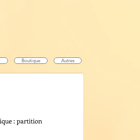
y
Boutique
Autres
ique : partition